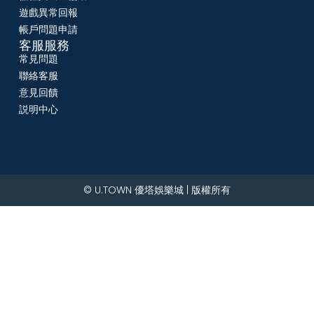
遊戲異常回報
帳戶問題申請
客服服務
常見問題
聯絡客服
意見回饋
説明中心
© U.TOWN 優塔娛樂城 | 版權所有