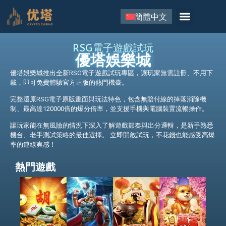
簡體中文
首頁
真人
電子遊戲
棋牌遊戲
彩票投注
體育投注
免費試玩
最新文章
柬埔寨專區
RSG電子遊戲試玩
優塔娛樂城
優塔娛樂城推出全新RSG電子遊戲試玩專區，讓玩家無需註冊、不用下
載，即可免費體驗官方正版的熱門機臺。
完整還原RSG電子原版畫面與玩法特色，包含無賠付線的掉落消除機
制、最高達120000倍的爆分倍率，並支援手機與電腦裝置流暢操作。
讓玩家能在無風險的情況下深入了解遊戲節奏與出分邏輯，是新手熟悉
機台、老手測試策略的最佳選擇。 立即開啟試玩，不花錢也能感受高爆
率的連線爽感！
熱門遊戲