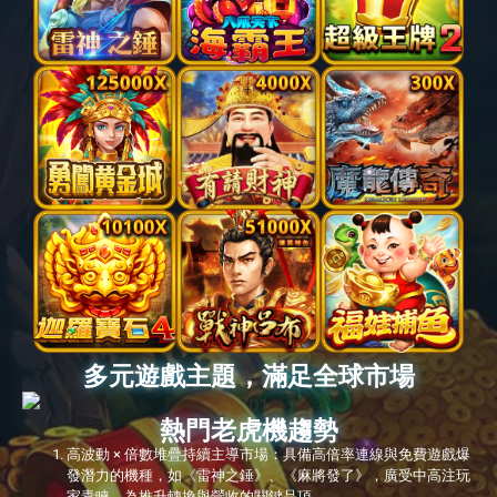
多元遊戲主題，滿足全球市場
熱門老虎機趨勢
高波動 × 倍數堆疊持續主導市場：具備高倍率連線與免費遊戲爆
發潛力的機種，如《雷神之錘》、《麻將發了》，廣受中高注玩
家青睞，為推升轉換與營收的關鍵品項。