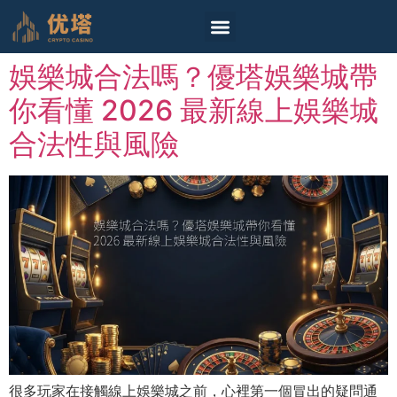
首頁
真人
電子遊戲
棋牌遊戲
彩票投注
體育投注
免費試玩
最新文章
柬埔寨專區
娛樂城合法嗎？優塔娛樂城帶
你看懂 2026 最新線上娛樂城
合法性與風險
很多玩家在接觸線上娛樂城之前，心裡第一個冒出的疑問通