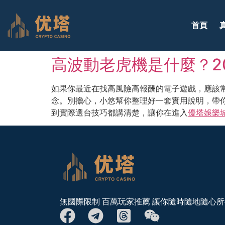
首頁
高波動老虎機是什麼？2
如果你最近在找高風險高報酬的電子遊戲，應該
念。別擔心，小悠幫你整理好一套實用說明，帶
到實際選台技巧都講清楚，讓你在進入
優塔娛樂
無國際限制 百萬玩家推薦 讓你隨時隨地隨心