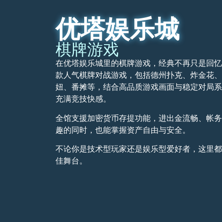
优塔娱乐城
棋牌游戏
在优塔娱乐城里的棋牌游戏，经典不再只是回忆
款人气棋牌对战游戏，包括德州扑克、炸金花、
妞、番摊等，结合高品质游戏画面与稳定对局系
充满竞技快感。
全馆支援加密货币存提功能，进出金流畅、帐务
趣的同时，也能掌握资产自由与安全。
不论你是技术型玩家还是娱乐型爱好者，这里都
佳舞台。