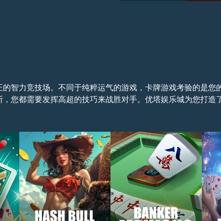
正的智力竞技场。不同于纯粹运气的游戏，卡牌游戏考验的是您
断，您都需要发挥高超的技巧来战胜对手。优塔娱乐城为您打造