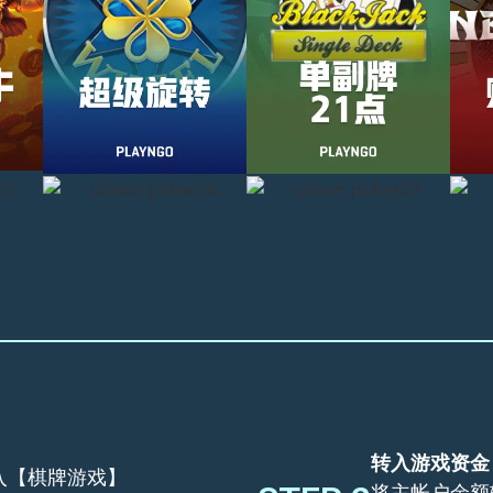
转入游戏资金
入【棋牌游戏】
将主帐户余额