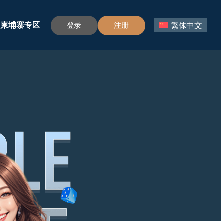
柬埔寨专区
繁体中文
登录
注册