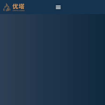
首頁
真人
电子游戏
棋牌游戏
彩票投注
体育投注
免费试玩
最新文章
柬埔寨专区