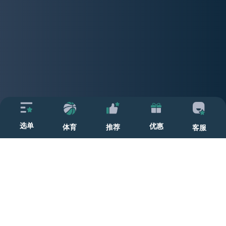
选单
优惠
体育
推荐
客服