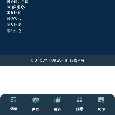
帐户问题申请
客服服务
常见问题
联络客服
意见回馈
帮助中心
© U.TOWN 优塔娱乐城 | 版权所有
选单
优惠
体育
推荐
客服