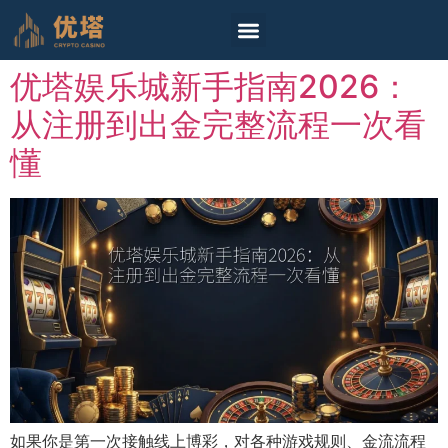
首頁
真人
电子游戏
棋牌游戏
彩票投注
体育投注
免费试玩
最新文章
柬埔寨专区
优塔娱乐城新手指南2026：
从注册到出金完整流程一次看
懂
如果你是第一次接触线上博彩，对各种游戏规则、金流流程