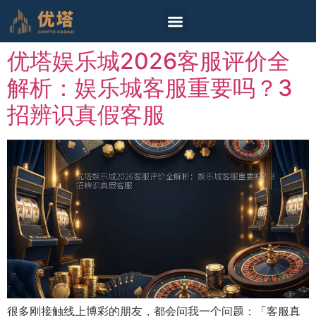
首頁
真人
电子游戏
棋牌游戏
彩票投注
体育投注
免费试玩
最新文章
柬埔寨专区
优塔娱乐城2026客服评价全
解析：娱乐城客服重要吗？3
招辨识真假客服
很多刚接触线上博彩的朋友，都会问我一个问题：「客服真