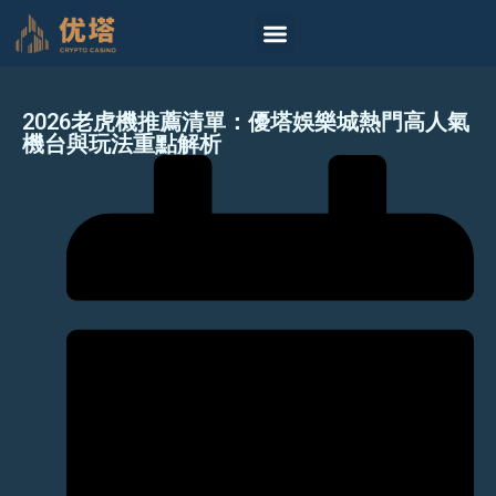
首頁
真人
電子遊戲
棋牌遊戲
彩票投注
體育投注
免費試玩
最新文章
柬埔寨專區
2026老虎機推薦清單：優塔娛樂城熱門高人氣
機台與玩法重點解析