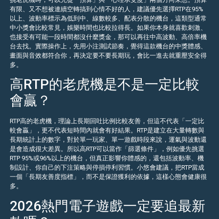
有限、又不想被連續空轉搞到心情不好的人，建議優先選擇RTP在95%
以上、波動率標示為低到中、線數較多、配表分散的機台，這類型通常
中小獎會比較常見，娛樂時間也比較拉得長。如果你本身就喜歡刺激、
也接受有可能一段時間都沒什麼獎金，那可以再往中高波動、高倍率機
台去找。實際操作上，先用小注測試節奏，覺得這款機台的中獎體感、
畫面與音效都符合你，再決定要不要長期玩，會比一進去就重壓安全得
多。
高RTP的老虎機是不是一定比較
會贏？
RTP高的老虎機，理論上長期回吐比例比較友善，但這不代表「一定比
較會贏」，更不代表短時間內就會有好結果。RTP是建立在大量轉數與
長期統計上的數字，對於單一玩家、單一遊戲時段來說，運氣與波動還
是會造成很大差異。所以高RTP可以當作「篩選條件」，例如優先挑選
RTP 95%或96%以上的機台，但真正影響你體感的，還包括波動率、機
制設計、你自己的下注策略與停損停利習慣。小悠會建議，把RTP當成
一個「長期友善度指標」，而不是保證獲利的依據，這樣心態會健康很
多。
2026熱門電子遊戲一定要追最新