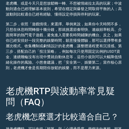
老虎機、或是今天只是想放鬆轉一轉、不想被情緒拉太高的玩家；中波
動則適合已經理解基本規則，希望在穩定與爆發之間取得平衡的人；高
波動則比較適合已經有經驗、懂得設定停損與停利的玩家。
第二步，依照「遊戲情境」來選擇。舉例來說，如果你今天時間不多，
只想在休息時間轉個十幾分鐘，那就挑選節奏明快、連線頻率較高、介
面簡單的熱門電子遊戲，避免進入需要長時間鋪陳的機台。反之，如果
你已經安排好一段完整的娛樂時間，願意慢慢體驗，那可以選擇帶有多
層次模式、收集機制或劇情設計的老虎機，讓整體過程更有沉浸感。第
三步，搭配自己的「投注策略」，例如每次只使用固定比例的USDT資
金、連續幾輪沒有出現中獎就自動休息等，這些小規則可以大幅降低情
緒化操作的風險。小悠會建議，把「安全第一、娛樂第二」當作核心原
則，老虎機才會是長期陪你放鬆的娛樂，而不是壓力來源。
老虎機RTP與波動率常見疑
問（FAQ）
老虎機怎麼選才比較適合自己？
挑老虎機時，可以先從「預算」與「心理承受度」兩個方向來想。預算