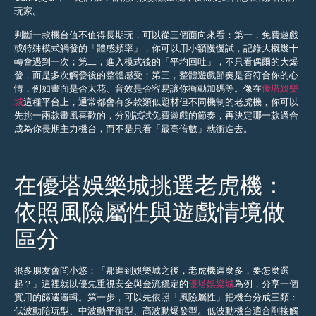
玩家。
判斷一款機台值不值得長期玩，可以從三個面向來看：第一，免費遊戲
或特殊模式觸發的「體感頻率」，你可以用小額慢慢試，記錄大概幾十
轉會遇到一次；第二，進入模式後的「平均回吐」，不只看偶爾的大爆
發，而是多次觸發後的整體感受；第三，整體遊戲節奏是否符合你的心
情，例如畫面是否太花、音效是否容易讓你衝動加碼等。像在
優塔娛樂
城
這種平台上，通常都會有多款類似題材但不同機制的老虎機，你可以
先挑一兩款畫風喜歡的，分別試試免費遊戲的節奏，再決定哪一款適合
成為你長期主力機台，而不是只看「最高倍數」就衝進去。
在優塔娛樂城挑選老虎機：
依照風險屬性與遊戲情境做
區分
很多朋友會問小悠：「那進到娛樂城之後，老虎機這麼多，要怎麼選
起？」這裡就以優先重視安全與金流穩定的
優塔娛樂城
為例，分享一個
實用的篩選邏輯。第一步，可以先依照「風險屬性」把機台分成三類：
低波動陪玩型、中波動平衡型、高波動爆發型。低波動機台適合剛接觸