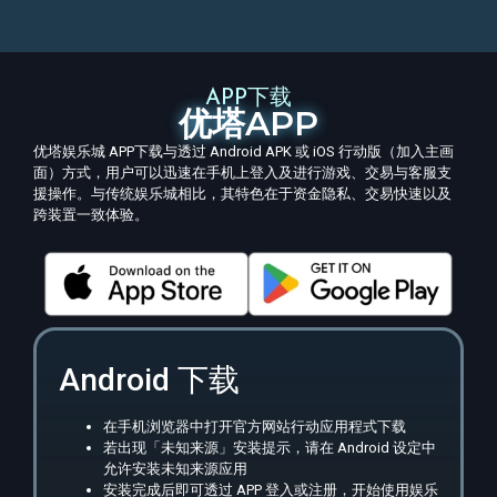
APP下载
优塔APP
优塔娱乐城
APP下载与透过 Android APK 或 iOS 行动版（加入主画
面）方式，用户可以迅速在手机上登入及进行游戏、交易与客服支
援操作。与传统娱乐城相比，其特色在于资金隐私、交易快速以及
跨装置一致体验。
Android 下载
在手机浏览器中打开官方网站行动应用程式下载
若出现「未知来源」安装提示，请在 Android 设定中
允许安装未知来源应用
安装完成后即可透过 APP 登入或注册，开始使用娱乐