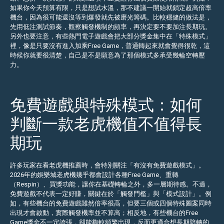
如果你今天預算有限，只是想試水溫，那不建議一開始就鎖定超高倍率
機台，因為很可能還沒等到爆發就先被磨光籌碼。比較穩健的做法是，
先用低注測試節奏，觀察觸發機制的頻率，再決定要不要加注長期玩。
另外也要注意，有些熱門電子遊戲會把大部分獎金集中在「特殊模式」
裡，像是只要沒有進入加乘Free Game，普通轉起來就會覺得很乾，這
時候你就要很清楚，自己是不是願意為了那個模式多承受幾輪空轉壓
力。
免費遊戲與特殊模式：如何
判斷一款老虎機值不值得長
期玩
許多玩家在看老虎機推薦時，會特別關注「有沒有免費遊戲模式」。
2026年的娛樂城老虎機幾乎都會設計各種Free Game、重轉
（Respin）、買獎功能，讓你在基礎轉輪之外，多一層期待感。不過，
免費遊戲不代表一定好賺，關鍵在於「觸發門檻」與「模式設計」。例
如，有些機台的免費遊戲雖然倍率很高，但要三個或四個特殊圖案同時
出現才會啟動，實際觸發機率並不算高；相反地，有些機台的Free
Game獎金不一定誇張，卻能夠較頻繁出現，反而更適合想長期陪轉的