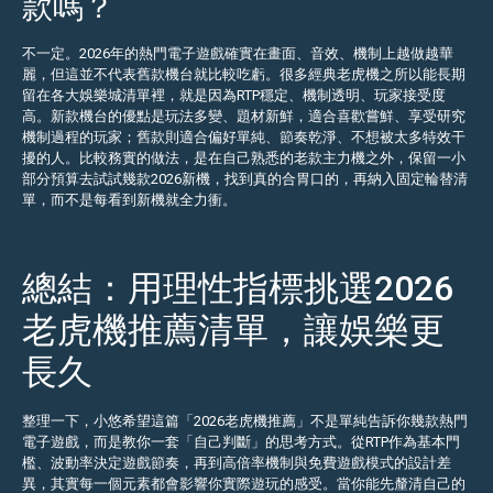
款嗎？
不一定。2026年的熱門電子遊戲確實在畫面、音效、機制上越做越華
麗，但這並不代表舊款機台就比較吃虧。很多經典老虎機之所以能長期
留在各大娛樂城清單裡，就是因為RTP穩定、機制透明、玩家接受度
高。新款機台的優點是玩法多變、題材新鮮，適合喜歡嘗鮮、享受研究
機制過程的玩家；舊款則適合偏好單純、節奏乾淨、不想被太多特效干
擾的人。比較務實的做法，是在自己熟悉的老款主力機之外，保留一小
部分預算去試試幾款2026新機，找到真的合胃口的，再納入固定輪替清
單，而不是每看到新機就全力衝。
總結：用理性指標挑選2026
老虎機推薦清單，讓娛樂更
長久
整理一下，小悠希望這篇「2026老虎機推薦」不是單純告訴你幾款熱門
電子遊戲，而是教你一套「自己判斷」的思考方式。從RTP作為基本門
檻、波動率決定遊戲節奏，再到高倍率機制與免費遊戲模式的設計差
異，其實每一個元素都會影響你實際遊玩的感受。當你能先釐清自己的