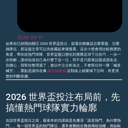
2026-03-17
如果你已經開始關注 2026 世界盃投注，卻還在猶豫該怎麼看盤、怎麼
挑隊伍，那這篇文章可以先收藏起來慢慢看。這次小悠會用比較務實的
角度，帶你從熱門球隊、世界盃盤口變化到實際足球下注技巧，一步一
步拆解，讓你知道自己為什麼下這一注，而不是只跟著話題或朋友走。
別擔心，我幫你整理過了，會以中立分析為主，不會幫任何一隊「喊多
喊空」，重點是讓你在像
優塔娛樂城
這類線上娛樂城下注時，有更清
楚的判斷依據。
2026 世界盃投注布局前，先
搞懂熱門球隊實力輪廓
在談世界盃投注之前，最基本的功課就是先釐清「誰是熱門、為什麼熱
門」。每一屆世界盃的熱門隊伍，通常會圍繞在幾個傳統強權，例如歐