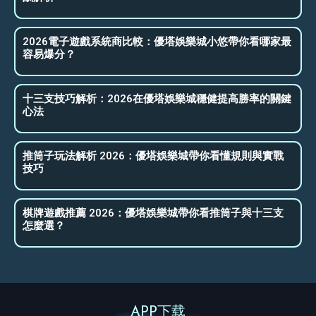
2026電子遊戲系統商比較：優塔娛樂城小悠帶你看哪家最
容易爆分？
十三支技巧解析：2026在優塔娛樂城穩健提高勝率的關鍵
心法
推筒子玩法解析 2026：優塔娛樂城帶你看懂規則與實戰
技巧
棋牌遊戲推薦 2026：優塔娛樂城帶你看推筒子與十三支
怎麼選？
APP下载