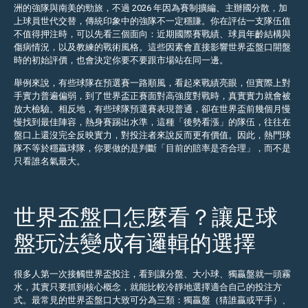
洲的強隊與南美的勁旅，不過 2026 年因為賽制擴編、主辦國分散，加
上球員世代交替，傳統印象中的強隊不一定穩賺。你在評估一支隊伍值
不值得押注時，可以先看三個面向：近期國際賽戰績、球員年齡結構與
傷病情況，以及教練的戰術風格。這些因素會直接影響世界盃盤口開盤
時的初始評價，也會決定你要不要跟市場站在同一邊。
舉例來說，有些球隊在預選賽一路順風，看起來戰績亮眼，但實際上對
手實力普遍偏弱，到了世界盃正賽面對高強度對戰時，真實實力就會被
放大檢驗。相反地，有些球隊預選賽表現普通，卻在世界盃前幾個月慢
慢找到最佳陣容，熱身賽踢出水準，這種「後勢看漲」的隊伍，往往在
盤口上還沒完全反映實力，對投注者來說反而更有價值。因此，熱門球
隊不等於穩贏球隊，你要做的是判斷「目前的賠率是否合理」，而不是
只看誰名氣最大。
世界盃盤口怎麼看？讓足球
盤玩法變成有邏輯的選擇
很多人第一次接觸世界盃投注，看到讓分盤、大小球、獨贏盤就一頭霧
水，其實只要抓到核心概念，就能比較冷靜地選擇適合自己的投注方
式。最常見的世界盃盤口大致可分為三類：獨贏盤（猜誰贏或平手）、