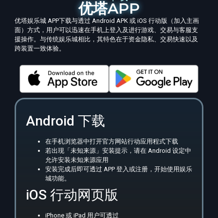
优塔APP
优塔娱乐城
APP下载与透过 Android APK 或 iOS 行动版（加入主画
面）方式，用户可以迅速在手机上登入及进行游戏、交易与客服支
援操作。与传统娱乐城相比，其特色在于资金隐私、交易快速以及
跨装置一致体验。
Android 下载
在手机浏览器中打开官方网站行动应用程式下载
若出现「未知来源」安装提示，请在 Android 设定中
允许安装未知来源应用
安装完成后即可透过 APP 登入或注册，开始使用娱乐
城功能。
iOS 行动网页版
iPhone 或 iPad 用户可透过