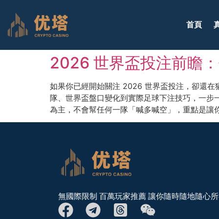
首頁
2026 世界盃投注前
如果你已經開始關注 2026 世界盃投注，卻
隊、世界盃盤口變化到實際足球下注技巧，一步
為主，不會幫任何一隊「喊多喊空」，重點是讓
無國際限制 百萬玩家推薦 讓你隨時隨地隨心