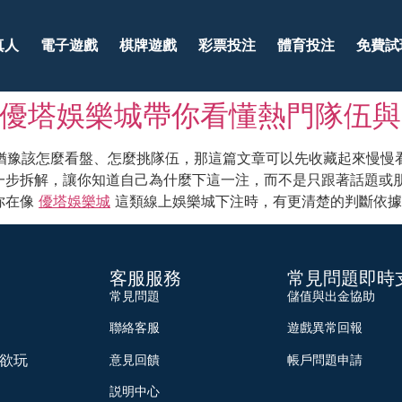
真人
電子遊戲
棋牌遊戲
彩票投注
體育投注
免費試
瞻：優塔娛樂城帶你看懂熱門隊伍
還在猶豫該怎麼看盤、怎麼挑隊伍，那這篇文章可以先收藏起來慢
一步拆解，讓你知道自己為什麼下這一注，而不是只跟著話題或
你在像
優塔娛樂城
這類線上娛樂城下注時，有更清楚的判斷依據
客服服務
常見問題即時
常見問題
儲值與出金協助
聯絡客服
遊戲異常回報
所欲玩
意見回饋
帳戶問題申請
説明中心