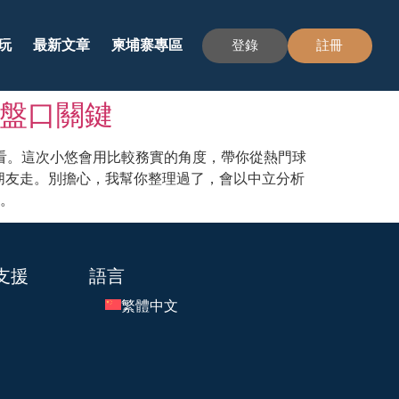
玩
最新文章
柬埔寨專區
登錄
註冊
與盤口關鍵
慢看。這次小悠會用比較務實的角度，帶你從熱門球
朋友走。別擔心，我幫你整理過了，會以中立分析
。
支援
語言
繁體中文