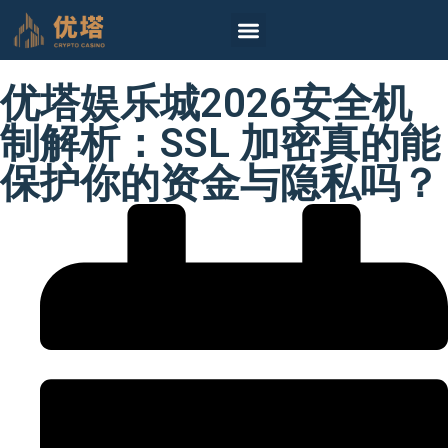
首頁
真人
电子游戏
棋牌游戏
彩票投注
体育投注
免费试玩
最新文章
柬埔寨专区
优塔娱乐城2026安全机
制解析：SSL 加密真的能
保护你的资金与隐私吗？