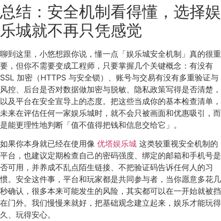
总结：安全机制看得懂，选择娱
乐城就不再只凭感觉
聊到这里，小悠想跟你说，懂一点「娱乐城安全机制」真的很重
要，但你不需要变成工程师，只要掌握几个关键概念：有没有
SSL 加密（HTTPS 与安全锁）、账号与交易有没有多重验证与
风控、后台是否对数据做加密与脱敏、隐私政策写得是否清楚，
以及平台在安全宣导上的态度。把这些当成你的基本检查清单，
未来在评估任何一家娱乐城时，就不会只被画面和优惠吸引，而
是能更理性地判断「值不值得把钱和信息交给它」。
如果你本身就已经在使用像
优塔娱乐城
这类较重视安全机制的
平台，也建议定期检查自己的密码强度、绑定的邮箱和手机号是
否可用，并养成不乱点陌生链接、不把验证码告诉任何人的习
惯。安全这件事，平台和玩家都是共同参与者，当你愿意多花几
秒确认，很多本来可能发生的风险，其实都可以在一开始就被挡
在门外。我们慢慢来就好，把基础观念建立起来，娱乐才能玩得
久、玩得安心。