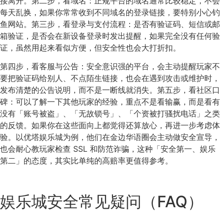
接离开。第二步，看域名：正规平台的域名通常比较稳定，不会
每天乱换，如果你常常收到不同域名的登录链接，要特别小心钓
鱼网站。第三步，看登录与支付流程：是否有验证码、短信或邮
箱验证，是否会在新设备登录时发出提醒，如果完全没有任何验
证，虽然用起来看似方便，但安全性也会大打折扣。
第四步，看客服与公告：安全意识强的平台，会主动提醒玩家不
要把验证码给别人、不点陌生链接，也会在遇到攻击或维护时，
发布清楚的公告说明，而不是一断线就消失。第五步，看社区口
碑：可以了解一下其他玩家的经验，重点不是看输赢，而是看有
没有「账号被盗」、「无故锁号」、「个资被打骚扰电话」之类
的反馈。如果你在这些面向上都觉得还算放心，再进一步考虑体
验。以优塔娱乐城为例，他们在金边华语圈会主动做安全宣导，
也会耐心教玩家检查 SSL 和防范诈骗，这种「安全第一、娱乐
第二」的态度，其实比单纯的高赔率更值得参考。
娱乐城安全常见疑问（FAQ）