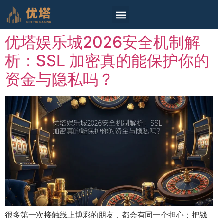
首頁
真人
电子游戏
棋牌游戏
彩票投注
体育投注
免费试玩
最新文章
柬埔寨专区
优塔娱乐城2026安全机制解
析：SSL 加密真的能保护你的
资金与隐私吗？
很多第一次接触线上博彩的朋友，都会有同一个担心：把钱