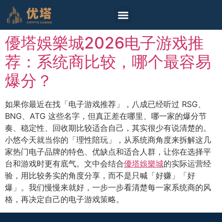
首頁
真人
电子游戏
棋牌游戏
彩票投注
体育投注
免费试玩
最新文章
柬埔寨专区
優塔娛樂城2026电子游戏推
荐：系统商比较，哪个最容易
爆分？
如果你最近在找「电子游戏推荐」，八成已经听过 RSG、
BNG、ATG 这些名字，但真正差在哪里、哪一家的爆分节
奏、稳定性、回收期比较适合自己，其实很少有说清楚的。
小悠今天就当你的「理性陪玩」，从系统商角度来拆解这几
家热门电子品牌的特色、优缺点和适合人群，让你在选择平
台和游戏时更有底气。文中会结合
優塔娛樂城
的实际运营经
验，用比较务实的角度分享，而不是只喊「好赚」「好
爆」。我们慢慢来就好，一步一步看清楚每一家系统商的风
格，再决定自己的电子游戏策略。