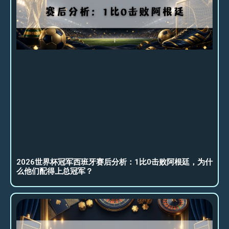
2026世界杯冠军西班牙赛后分析：1比0击败阿根廷，为什
么他们配得上总冠军？