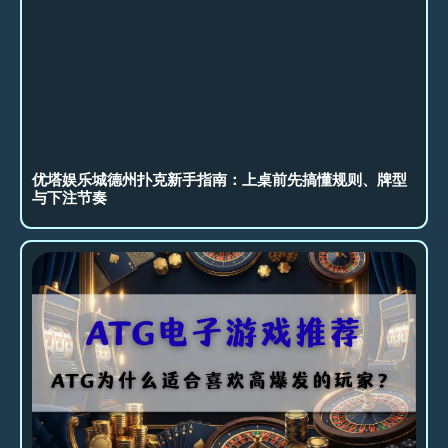
优塔娱乐城德州扑克新手指南：上桌前先搞懂规则、牌型
与下注节奏