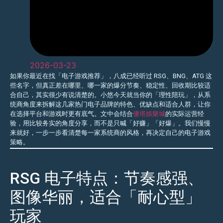
2026-03-23
如果你最近在找「电子游戏推荐」，八成已经听过 RSG、BNG、ATG 这
些名字，但真正差在哪里、哪一家的爆分节奏、稳定性、回收期比较适
合自己，其实很少有说清楚的。小悠今天就当你的「理性陪玩」，从系
统商角度来拆解这几家热门电子品牌的特色、优缺点和适合人群，让你
在选择平台和游戏时更有底气。文中会结合
優塔娛樂城
的实际运营经
验，用比较务实的角度分享，而不是只喊「好赚」「好爆」。我们慢慢
来就好，一步一步看清楚每一家系统商的风格，再决定自己的电子游戏
策略。
RSG 电子特点：节奏感强、
图像华丽，适合「耐心型」
玩家