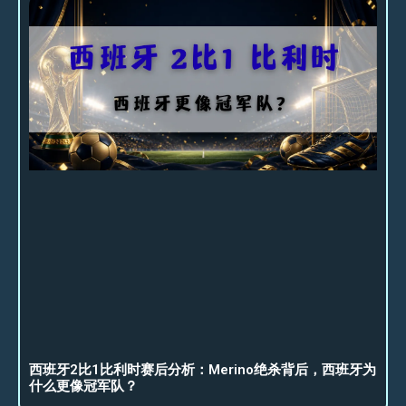
西班牙2比1比利时赛后分析：Merino绝杀背后，西班牙为
什么更像冠军队？