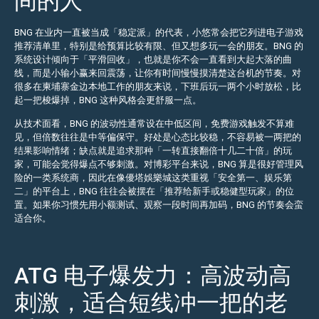
间的人
BNG 在业内一直被当成「稳定派」的代表，小悠常会把它列进电子游戏
推荐清单里，特别是给预算比较有限、但又想多玩一会的朋友。BNG 的
系统设计倾向于「平滑回收」，也就是你不会一直看到大起大落的曲
线，而是小输小赢来回震荡，让你有时间慢慢摸清楚这台机的节奏。对
很多在柬埔寨金边本地工作的朋友来说，下班后玩一两个小时放松，比
起一把梭爆掉，BNG 这种风格会更舒服一点。
从技术面看，BNG 的波动性通常设在中低区间，免费游戏触发不算难
见，但倍数往往是中等偏保守。好处是心态比较稳，不容易被一两把的
结果影响情绪；缺点就是追求那种「一转直接翻倍十几二十倍」的玩
家，可能会觉得爆点不够刺激。对博彩平台来说，BNG 算是很好管理风
险的一类系统商，因此在像優塔娛樂城这类重视「安全第一、娱乐第
二」的平台上，BNG 往往会被摆在「推荐给新手或稳健型玩家」的位
置。如果你习惯先用小额测试、观察一段时间再加码，BNG 的节奏会蛮
适合你。
ATG 电子爆发力：高波动高
刺激，适合短线冲一把的老