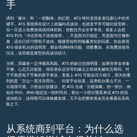
手
讲到「爆分」和「一把翻身」的幻想，ATG 绝对是很多老玩家心中的关
键字。ATG 系统商在设计上就偏向高波动，也就是平常可能比较安静，
但一旦进入免费游戏或特殊机制，倍数拉升会非常夸张。很多人会把
ATG 列为「冲击型电子游戏推荐」，不是因为它稳定，而是因为它够刺
激，适合已经习惯电子波动、能接受短时间输赢变化的玩家。你会发现
ATG 很多机台的说明里，都会强调特殊功能、倍数叠加、买免费游戏等
玩法，这些都是典型的高波动设计。
当然，高爆发一定伴随高风险。ATG 的缺点也很明显：如果你资金准备
不够、心态又比较急，很容易在还没等到爆点之前就先被吃完筹码。对
于不熟悉电子节奏的新手来说，直接上 ATG 可能会压力很大，因为你看
到的是「怎么一直没东西出」，但老手会知道，这类机台要么不出，一
出就很可观。小悠会比较建议，把 ATG 当成「分散策略」的一部分，例
如在 RSG、BNG 稳定拉一段时间后，拿出一小部分预算来试 ATG 的高
波动机台，这样既可以体验爆发感，又不会把整体资金完全暴露在高风
险之下。
从系统商到平台：为什么选